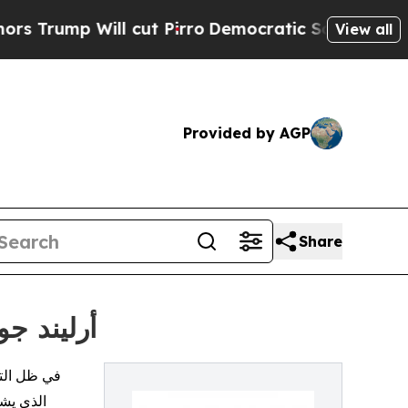
mp Will cut Pirro
Democratic Socialists of Amer
View all
Provided by AGP
Share
أرليند ج
الذي يشه