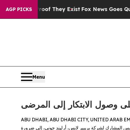
ers no Proof They Exist
Fox News Goes Quiet as '
AGP PICKS
Menu
لى وصول الابتكار إلى المرضى
ABU DHABI, ABU DHABI CITY, UNITED ARAB EMI
مؤسس المشارك لشركة بريبير لابس، أرليند جوني، إلى ضرورة