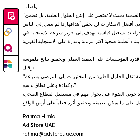
وأضاف:
“المشكلة ليست في قدرتنا على الابتكار، بل في قدرتنا على إيصال هذه الابتكارات إلى من يحتاجها. يجب أن تتطور أنظمة الرعاية الصحية بحيث لا تقتصر على إنتاج الحلول الطبية، بل تضمن
جراءات تشغيل قياسية تهدف إلى تعزيز سرعة الاستجابة في
وقال:
“التأثير الحقيقي يحدث عندما يصل الابتكار إلى الناس. مستقبل الرعاية الصحية سيكون من نصيب الجهات القادرة على بناء أنظمة تنقل الحلول الطبية من المختبرات إلى المرضى بسرعة
وكفاءة وعلى نطاق واسع.”
رليند جوني الضوء على تحول مهم في مستقبل القطاع الصحي
ل على ما يمكن تطبيقه وتحقيق أثره فعلياً على أرض الواقع
Rahma Himid
Ad Store UAE
rahma@adstoreuae.com