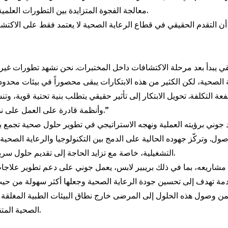
معالجة الفجوة المتزايدة بين التطورات العلمية الحديثة وإمكانية وصولها الفعلية إلى المرضى والمجتمعات.
أن التقدم الحقيقي في قطاع الرعاية الصحية لا يعتمد فقط على الاكتش
 الصحية، لكن الكثير من هذه الابتكارات يبقى محصوراً في بيئات محدو
عة التكلفة. تحويل الابتكار إلى تأثير حقيقي يتطلب بنية تحتية قوية، وتنسي
وأنظمة قادرة على العمل على نطاق واسع.”
د جوني برؤيته العملية ونهجه الاستراتيجي في تطوير حلول صحية تجمع بين
ول. وتركّز جهوده الحالية على الدمج بين التكنولوجيا والرعاية الصحية 
التشغيلية، خاصة مع تزايد الحاجة إلى تقديم حلول سريعة وفعالة.
مشاريعه، بما في ذلك بريبير لابس، يعمل جوني على دعم تطوير علاجا
مة تهدف إلى تحسين جودة الرعاية الصحية وجعلها أكثر سهولة من حي
من وصول هذه الحلول إلى المرضى خارج نطاق البيئات الطبية المغلقة أ
الصحية المتقدمة فقط.