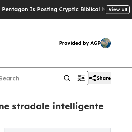
 Is Posting Cryptic Biblical Messages on Social
View all
Provided by AGP
Share
ne stradale intelligente