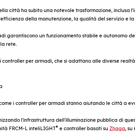
la città ha subito una notevole trasformazione, inclusa l'i
 l'efficienza della manutenzione, la qualità del servizio e l
di garantiscono un funzionamento stabile e autonomo dell
la rete.
ei controller per armadi, che si adattano alle diverse realt
a
ome i controller per armadi stanno aiutando le città a evo
zzando l'infrastruttura dell'illuminazione pubblica di ques
®
unità FRCM-L inteliLIGHT
e controller basati su
Zhaga
, su