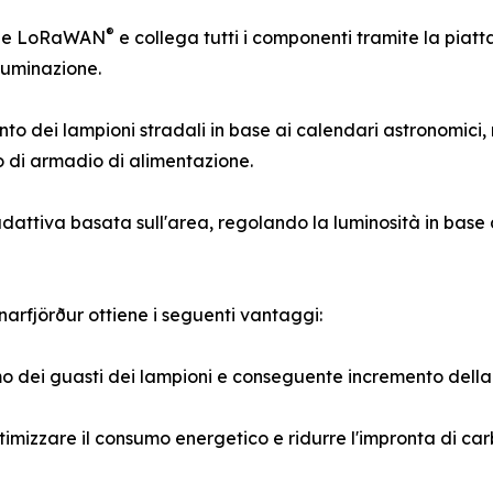
®
ione LoRaWAN
e collega tutti i componenti tramite la piat
lluminazione.
to dei lampioni stradali in base ai calendari astronomici,
llo di armadio di alimentazione.
adattiva basata sull'area, regolando la luminosità in base 
narfjörður ottiene i seguenti vantaggi:
o dei guasti dei lampioni e conseguente incremento della s
timizzare il consumo energetico e ridurre l'impronta di carb