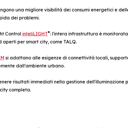
tengono una migliore visibilità dei consumi energetici e de
pida dei problemi.
®
ght Control
inteliLIGHT
: l'intera infrastruttura è monitora
rd aperti per smart city, come TALQ.
CM
si adattano alle esigenze di connettività locali, supp
temente dall'ambiente urbano.
enere risultati immediati nella gestione dell'illuminazione 
city completa.