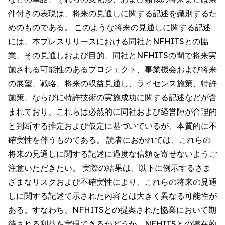
件付きの表現は、将来の見通しに関する記述を識別するた
めのものである。 このような将来の見通しに関する記述
には、本プレスリリースにおける同社とNFHITSとの協
業、その見通しおよび目的、同社とNFHITSの間で将来実
施される可能性のあるプロジェクト、事業機会および将来
の展望、戦略、将来の収益見通し、ライセンス施策、特許
施策、ならびに特許技術の実施成功に関する記述などが含
まれており、これらは必然的に同社および経営陣が合理的
と判断する推定および仮定に基づいているが、本質的に不
確実性を伴うものである。 読者におかれては、これらの
将来の見通しに関する記述に過度な信頼を寄せないようご
注意いただきたい。 実際の結果は、以下に例示するさま
ざまなリスクおよび不確実性により、これらの将来の見通
しに関する記述で示された内容とは大きく異なる可能性が
ある。すなわち、NFHITSとの提案された協業において期
待される利益を実現できるかどうか、NFHITSとの潜在的