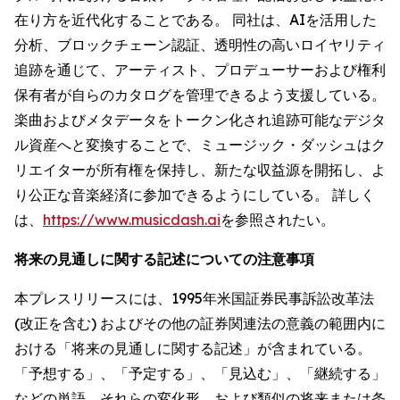
在り方を近代化することである。 同社は、AIを活用した
分析、ブロックチェーン認証、透明性の高いロイヤリティ
追跡を通じて、アーティスト、プロデューサーおよび権利
保有者が自らのカタログを管理できるよう支援している。
楽曲およびメタデータをトークン化され追跡可能なデジタ
ル資産へと変換することで、ミュージック・ダッシュはク
リエイターが所有権を保持し、新たな収益源を開拓し、よ
り公正な音楽経済に参加できるようにしている。 詳しく
は、
https://www.musicdash.ai
を参照されたい。
将来の見通しに関する記述についての注意事項
本プレスリリースには、1995年米国証券民事訴訟改革法
(改正を含む) およびその他の証券関連法の意義の範囲内に
おける「将来の見通しに関する記述」が含まれている。
「予想する」、「予定する」、「見込む」、「継続する」
などの単語、それらの変化形、および類似の将来または条