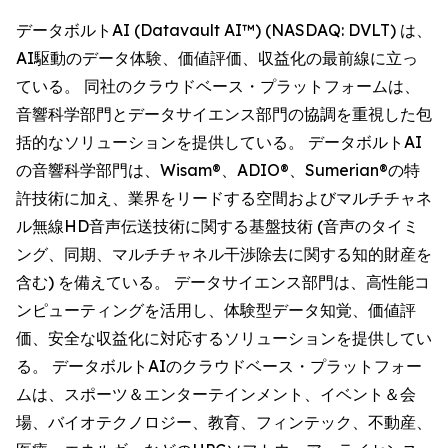
データボルトAI (Datavault AI™) (NASDAQ: DVLT) は、
AI駆動のデータ体験、価値評価、収益化の最前線に立っ
ている。 同社のクラウドベース・プラットフォームは、
音響科学部門とデータサイエンス部門の協調を重視した包
括的なソリューションを提供している。 データボルトAI
の音響科学部門は、Wisam®、ADIO®、Sumerian®の特
許技術に加え、業界をリードする空間およびマルチチャネ
ル無線HD音声伝送技術に関する基盤技術 (音声のタイミ
ング、同期、マルチチャネル干渉除去に関する知的財産を
含む) を備えている。 データサイエンス部門は、高性能コ
ンピューティングを活用し、体験型データ知覚、価値評
価、安全な収益化に対応するソリューションを提供してい
る。 データボルトAIのクラウドベース・プラットフォー
ムは、スポーツ＆エンターテインメント、イベント＆会
場、バイオテクノロジー、教育、フィンテック、不動産、