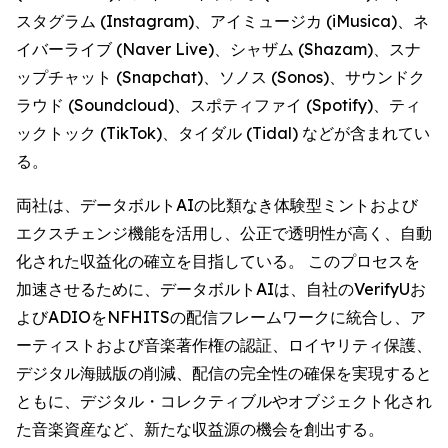
スタグラム (Instagram)、アイミュージカ (iMusica)、ネ
イバーライブ (Naver Live)、シャザム (Shazam)、スナ
ップチャット (Snapchat)、ソノス (Sonos)、サウンドク
ラウド (Soundcloud)、スポティファイ (Spotify)、ティ
ックトック (TikTok)、タイダル (Tidal) などが含まれてい
る。
両社は、データボルトAIの比類なき体験型ミントおよび
エクスチェンジ機能を活用し、公正で透明性が高く、自動
化された収益化の確立を目指している。 このプロセスを
加速させるために、データボルトAIは、自社のVerifyUお
よびADIOをNFHITSの配信フレームワークに統合し、ア
ーティストおよび音楽著作権の認証、ロイヤリティ保護、
デジタル海賊版の削減、配信の完全性の確保を実現すると
ともに、デジタル・コレクティブルやオブジェクト化され
た音楽資産など、新たな収益源の機会を創出する。