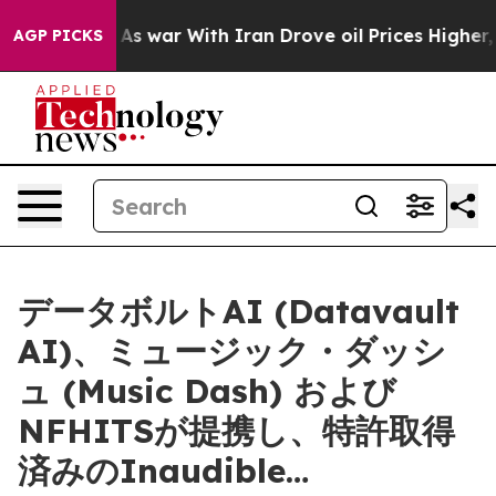
n’t
As war With Iran Drove oil Prices Higher, Trump G
AGP PICKS
データボルトAI (Datavault
AI)、ミュージック・ダッシ
ュ (Music Dash) および
NFHITSが提携し、特許取得
済みのInaudible…