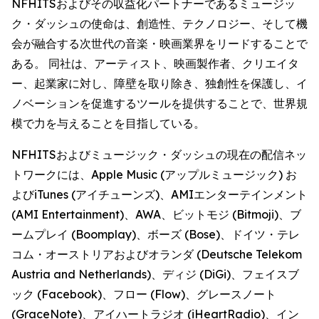
NFHITSおよびその収益化パートナーであるミュージッ
ク・ダッシュの使命は、創造性、テクノロジー、そして機
会が融合する次世代の音楽・映画業界をリードすることで
ある。 同社は、アーティスト、映画製作者、クリエイタ
ー、起業家に対し、障壁を取り除き、独創性を保護し、イ
ノベーションを促進するツールを提供することで、世界規
模で力を与えることを目指している。
NFHITSおよびミュージック・ダッシュの現在の配信ネッ
トワークには、Apple Music (アップルミュージック) お
よびiTunes (アイチューンズ)、AMIエンターテインメント
(AMI Entertainment)、AWA、ビットモジ (Bitmoji)、ブ
ームプレイ (Boomplay)、ボーズ (Bose)、ドイツ・テレ
コム・オーストリアおよびオランダ (Deutsche Telekom
Austria and Netherlands)、ディジ (DiGi)、フェイスブ
ック (Facebook)、フロー (Flow)、グレースノート
(GraceNote)、アイハートラジオ (iHeartRadio)、イン