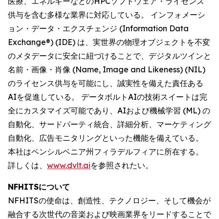
医療、エネルギーなどのHPCソフトウェア・ライセンス
供与を含む多様な業界に対応している。 インフォメーシ
ョン・データ・エクスチェンジ (Information Data
Exchange®) (IDE) は、実世界の物理オブジェクトを不変
のメタデータに安全に紐づけることで、デジタルツインと
名前・画像・肖像 (Name, Image and Likeness) (NIL)
のライセンス供与を可能にし、誠実性を備えた責任ある
AIを促進している。 データボルトAIの技術スイートは完
全にカスタマイズ可能であり、AIおよび機械学習 (ML) の
自動化、サードパーティ統合、詳細分析、マーケティング
自動化、広告モニタリングといった機能を備えている。
本社はペンシルベニア州フィラデルフィアに所在する。
詳しくは、
www.dvlt.ai
を参照されたい。
NFHITSについて
NFHITSの使命は、創造性、テクノロジー、そして機会が
融合する次世代の音楽および映画業界をリードすることで