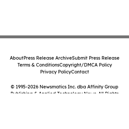
About
Press Release Archive
Submit Press Release
Terms & Conditions
Copyright/DMCA Policy
Privacy Policy
Contact
© 1995-2026 Newsmatics Inc. dba Affinity Group
Publishing & Applied Technology News. All Rights
Reserved.
Cookie Settings / Your Privacy Choices